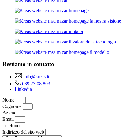
Restiamo in
contatto
info@kreas.it
039 23.08.803
Linkedin
Nome
Cognome
Azienda
Email
Telefono
Indirizzo del sito web