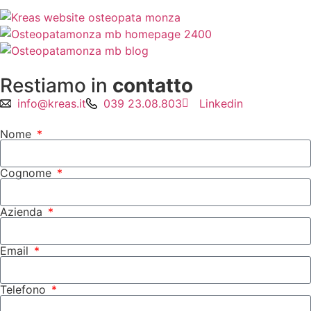
Restiamo in
contatto
info@kreas.it
039 23.08.803
Linkedin
Nome
Cognome
Azienda
Email
Telefono