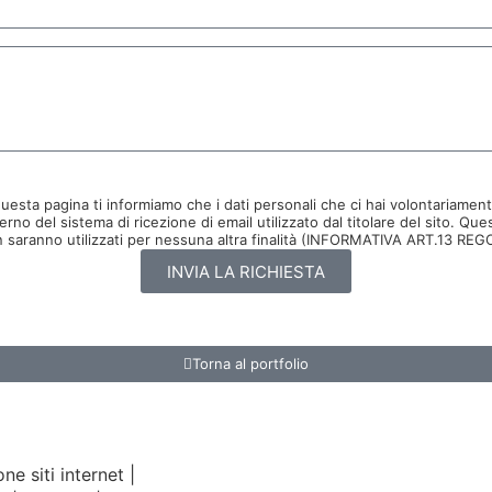
ta pagina ti informiamo che i dati personali che ci hai volontariamente 
o del sistema di ricezione di email utilizzato dal titolare del sito. Quest
 e non saranno utilizzati per nessuna altra finalità (INFORMATIVA ART.13
INVIA LA RICHIESTA
Torna al portfolio
e siti internet |